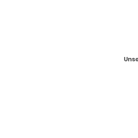
1Plus
Krank
Unse
enfah
rten