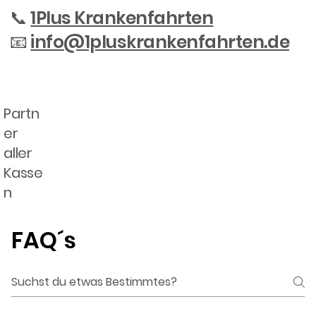
📞
1Plus Krankenfahrten
📧
info@1pluskrankenfahrten.de
Partn
er
aller
Kasse
n
Häufige
FAQ´s
Fragen &
Antwort
en