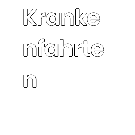
Kranke
nfahrte
n
lenangebot bei 