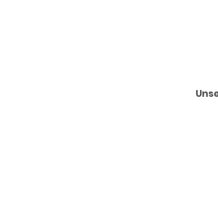
1Plus
Krank
Werde 
Unse
enfah
Teams
rten