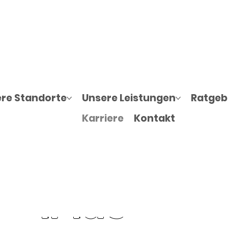
Teil unseres
re Standorte
Unsere Leistungen
Ratgebe
Karriere
Kontakt
!
1Plus