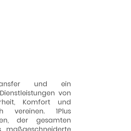
nste
transfer und ein
 Dienstleistungen von
erheit, Komfort und
h vereinen. 1Plus
hen, der gesamten
s maßgeschneiderte