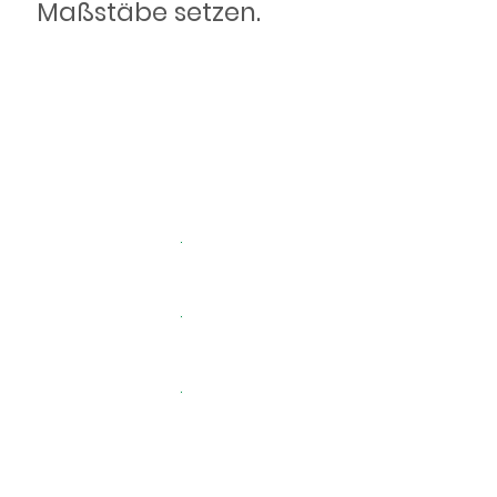
Maßstäbe setzen.
Flughafentrans
Rückholdienst
Auslandsrückh