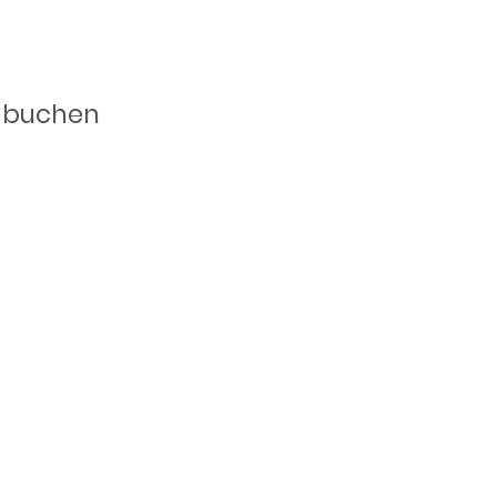
weit
n buchen
ransfer