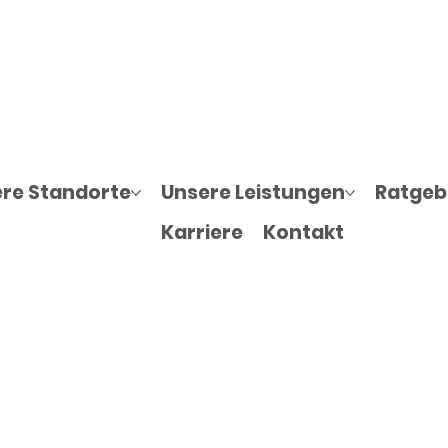
ansfer und
re Standorte
Unsere Leistungen
Ratgebe
ste
Karriere
Kontakt
hrdienst