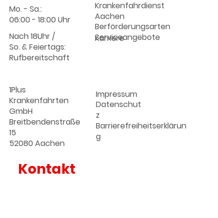
Krankenfahrdienst
Mo. - Sa.:
Strahlentherapie in Aachen und
Aachen
06:00 - 18:00 Uhr
deutschlandweit – jetzt Fahrt anfragen!
Berförderungsarten
Nach 18Uhr /
Serviceangebote
Karriere
So. & Feiertags:
Rufbereitschaft
1Plus
Impressum
Krankenfahrten
Datenschut
GmbH
z
Breitbendenstraße
Barrierefreiheitserklärun
15
g
52080 Aachen
Kontakt
1Plus Krankenfahrten