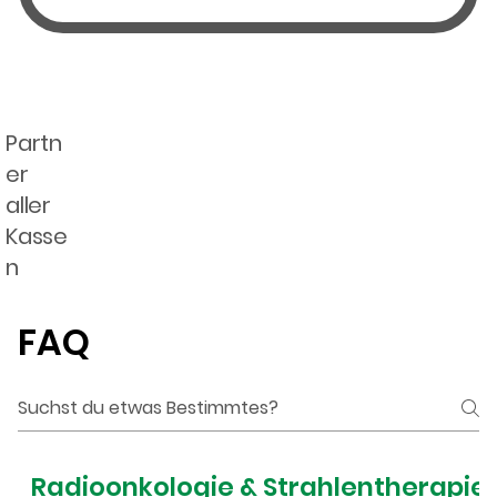
Partn
er
aller
Kasse
n
Häufige
FAQ
Fragen &
Antwort
en
Radioonkologie & Strahlentherapie