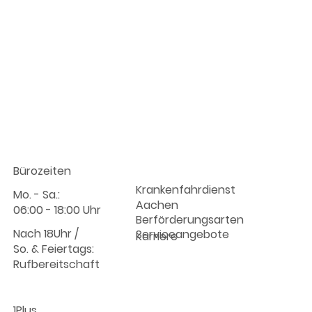
Info :
Unternehmen
Bürozeiten
Krankenfahrdienst
Mo. - Sa.:
Aachen
06:00 - 18:00 Uhr
Berförderungsarten
Nach 18Uhr /
Serviceangebote
Karriere
So. & Feiertags:
Rufbereitschaft
1Plus