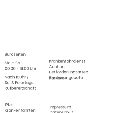
Info :
Unternehmen
Bürozeiten
Krankenfahrdienst
Mo. - Sa.:
Aachen
06:00 - 18:00 Uhr
Berförderungsarten
Nach 18Uhr /
Serviceangebote
Karriere
So. & Feiertags:
Rufbereitschaft
1Plus
Impressum
Krankenfahrten
Datenschut