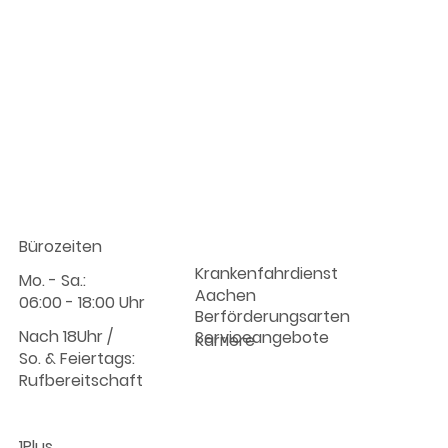
Info :
Unternehmen
Bürozeiten
Krankenfahrdienst
Mo. - Sa.:
Aachen
06:00 - 18:00 Uhr
Berförderungsarten
Nach 18Uhr /
Serviceangebote
Karriere
So. & Feiertags:
Rufbereitschaft
1Plus