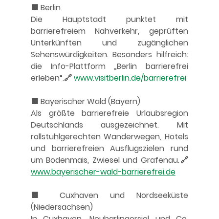
🟩 Berlin
Die Hauptstadt punktet mit 
barrierefreiem Nahverkehr, geprüften 
Unterkünften und zugänglichen 
Sehenswürdigkeiten. Besonders hilfreich: 
die Info-Plattform „Berlin barrierefrei 
erleben“.🔗 
www.visitberlin.de/barrierefrei
🟩 Bayerischer Wald (Bayern)
Als größte barrierefreie Urlaubsregion 
Deutschlands ausgezeichnet. Mit 
rollstuhlgerechten Wanderwegen, Hotels 
und barrierefreien Ausflugszielen rund 
um Bodenmais, Zwiesel und Grafenau.🔗 
www.bayerischer-wald-barrierefrei.de
🟩 Cuxhaven und Nordseeküste 
(Niedersachsen)
In Cuxhaven, Neuharlingersiel und Co. 