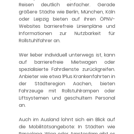
Reisen deutlich einfacher. Gerade 
größere Städte wie Berlin, München, Köln 
oder Leipzig bieten auf ihren ÖPNV-
Websites barrierefreie Linienpläne und 
Informationen zur Nutzbarkeit für 
Rollstuhlfahrer an.
Wer lieber individuell unterwegs ist, kann 
auf barrierefreie Mietwagen oder 
spezialisierte Fahrdienste zurückgreifen. 
Anbieter wie etwa 
1Plus Krankenfahrten
 in 
der Städteregion Aachen, bieten 
Fahrzeuge mit Rollstuhlrampen oder 
Liftsystemen und geschultem Personal 
an.
Auch im Ausland lohnt sich ein Blick auf 
die Mobilitätsangebote: In Städten wie 
Barcelona
, 
Wien
 oder 
Amsterdam
 gibt es 