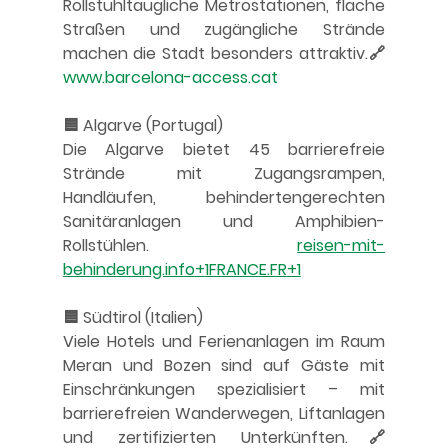
Rollstuhltaugliche Metrostationen, flache 
Straßen und zugängliche Strände 
machen die Stadt besonders attraktiv.🔗 
www.barcelona-access.cat
🟦 Algarve (Portugal)
Die Algarve bietet 45 barrierefreie 
Strände mit Zugangsrampen, 
Handläufen, behindertengerechten 
Sanitäranlagen und Amphibien-
Rollstühlen. 
reisen-mit-
behinderung.info
+
1FRANCE.FR
+1
🟦 Südtirol (Italien)
Viele Hotels und Ferienanlagen im Raum 
Meran und Bozen sind auf Gäste mit 
Einschränkungen spezialisiert – mit 
barrierefreien Wanderwegen, Liftanlagen 
und zertifizierten Unterkünften.🔗 